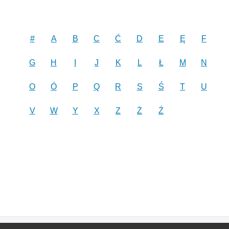
#
A
B
C
Ć
D
E
Ę
F
G
H
I
J
K
L
Ł
M
N
O
Ó
P
Q
R
S
Ś
T
U
V
W
Y
X
Z
Ż
Ź