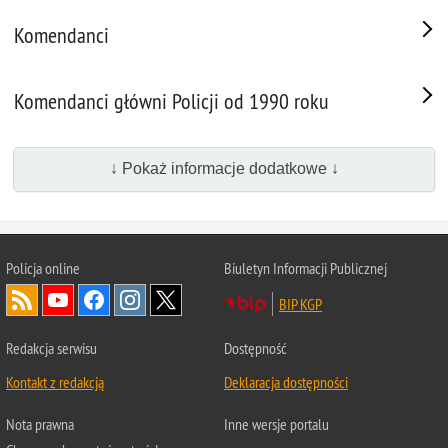
Komendanci
Komendanci główni Policji od 1990 roku
↓ Pokaż informacje dodatkowe ↓
Policja
online
Biuletyn Informacji Publicznej
BIP KGP
Redakcja serwisu
Dostępność
Kontakt z redakcją
Deklaracja dostępności
Nota prawna
Inne wersje portalu