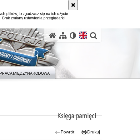
ych plików, to zgadzasz się na ich użycie
. Brak zmiany ustawienia przeglądarki
otwórz wysz
PRACA MIĘDZYNARODOWA
Księga pamięci
Powrót
Drukuj