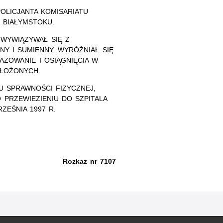
POLICJANTA KOMISARIATU
 BIAŁYMSTOKU.
 WYWIĄZYWAŁ SIĘ Z
Y I SUMIENNY, WYRÓŻNIAŁ SIĘ
AŻOWANIE I OSIĄGNIĘCIA W
EŁOŻONYCH.
U SPRAWNOŚCI FIZYCZNEJ,
 PRZEWIEZIENIU DO SZPITALA
EŚNIA 1997 R.
Rozkaz nr 7107