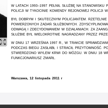
W LATACH 1993–1997 PEŁNIŁ SŁUŻBĘ NA STANOWISKU 
POLICJI W TYKOCINIE KOMENDY REJONOWEJ POLICJI W
BYŁ DOBRYM I SKUTECZNYM POLICJANTEM. RZETELNIE
POWIERZONYCH ZADAŃ SŁUŻBOWYCH. ZDYSCYPLINOWAN
ODWAGĄ I ZDECYDOWANIEM W DZIAŁANIACH. ZA ZAANG
SŁUŻBIE BYŁ WIELOKROTNIE NAGRADZANY PRZEZ PRZ
W DNIU 17 WRZEŚNIA 1997 R., W TRAKCIE SPRAWDZIAN
PODCZAS BIEGU ZASŁABŁ I STRACIŁ PRZYTOMNOŚĆ. PO
STWIERDZONO WYLEW KRWI DO MÓZGU. W DNIU 18 WRZ
FUNKCJONARIUSZ ZMARŁ.
Warszawa, 12 listopada 2011 r