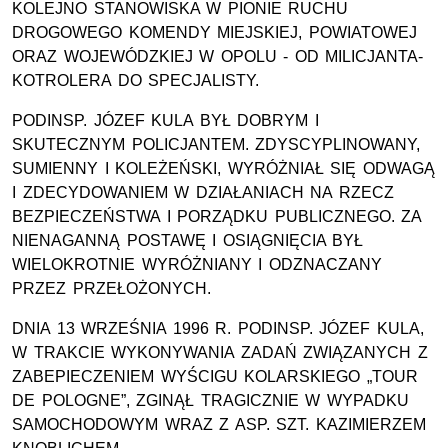
KOLEJNO STANOWISKA W PIONIE RUCHU
DROGOWEGO KOMENDY MIEJSKIEJ, POWIATOWEJ
ORAZ WOJEWÓDZKIEJ W OPOLU - OD MILICJANTA-
KOTROLERA DO SPECJALISTY.
PODINSP. JÓZEF KULA BYŁ DOBRYM I
SKUTECZNYM POLICJANTEM. ZDYSCYPLINOWANY,
SUMIENNY I KOLEŻEŃSKI, WYRÓŻNIAŁ SIĘ ODWAGĄ
I ZDECYDOWANIEM W DZIAŁANIACH NA RZECZ
BEZPIECZEŃSTWA I PORZĄDKU PUBLICZNEGO. ZA
NIENAGANNĄ POSTAWĘ I OSIĄGNIĘCIA BYŁ
WIELOKROTNIE WYRÓŻNIANY I ODZNACZANY
PRZEZ PRZEŁOŻONYCH.
DNIA 13 WRZEŚNIA 1996 R. PODINSP. JÓZEF KULA,
W TRAKCIE WYKONYWANIA ZADAŃ ZWIĄZANYCH Z
ZABEPIECZENIEM WYŚCIGU KOLARSKIEGO „TOUR
DE POLOGNE”, ZGINĄŁ TRAGICZNIE W WYPADKU
SAMOCHODOWYM WRAZ Z ASP. SZT. KAZIMIERZEM